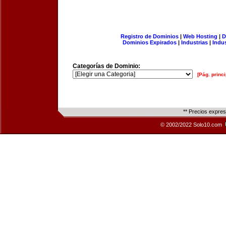
Registro de Dominios
|
Web Hosting
|
D
Dominios Expirados
|
Industrias
|
Indu
Categorías de Dominio:
[Pág. princi
** Precios expre
© 2002/2022 Solo10.com